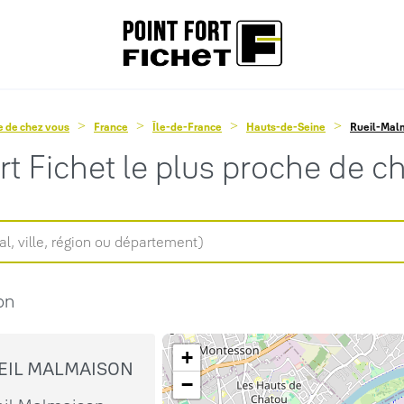
he de chez vous
France
Île-de-France
Hauts-de-Seine
Rueil-Mal
ort Fichet le plus proche de c
on
+
UEIL MALMAISON
−