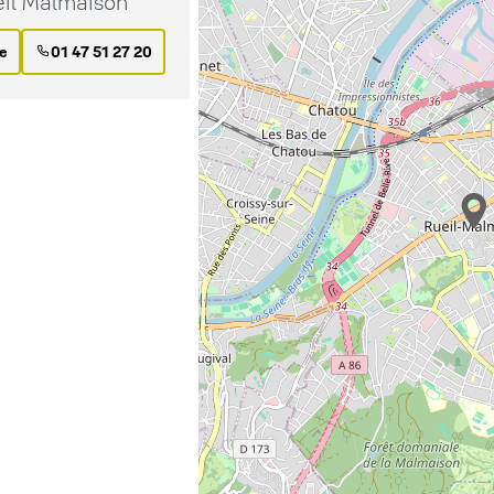
eil Malmaison
re
01 47 51 27 20