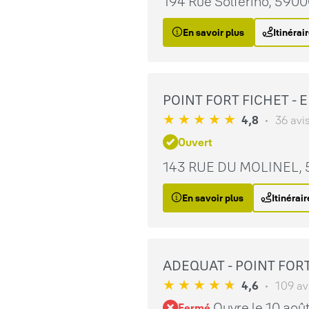
194 Rue Solférino, 59000
En savoir plus
Itinérai
POINT FORT FICHET - 
4,8
36 avi
Ouvert
143 RUE DU MOLINEL, 5
En savoir plus
Itinérair
ADEQUAT - POINT FOR
4,6
109 av
Ouvre le 10 aoû
Fermé.