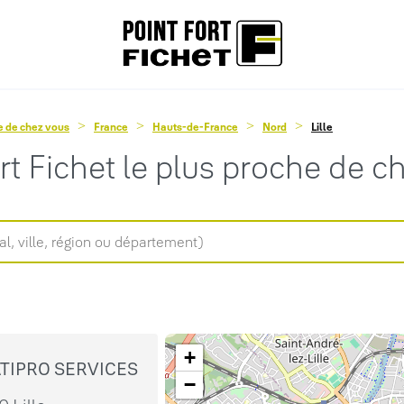
he de chez vous
France
Hauts-de-France
Nord
Lille
ort Fichet le plus proche de c
+
ATIPRO SERVICES
−