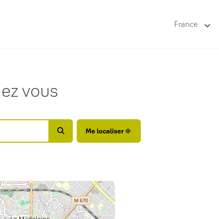
France
hez vous
Me localiser