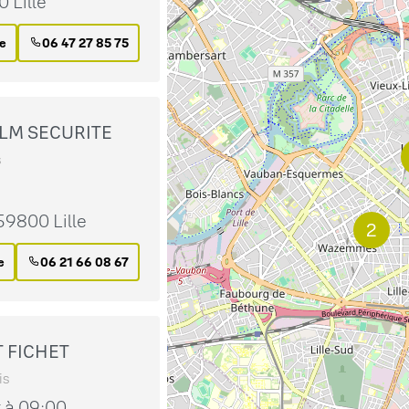
 Lille
re
06 47 27 85 75
ELM SECURITE
s
9800 Lille
2
e
06 21 66 08 67
T FICHET
is
t à 09:00