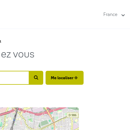
France
e
hez vous
Me localiser