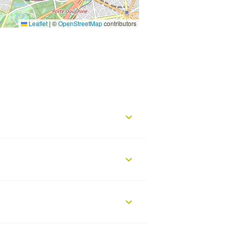
Leaflet
|
©
OpenStreetMap
contributors