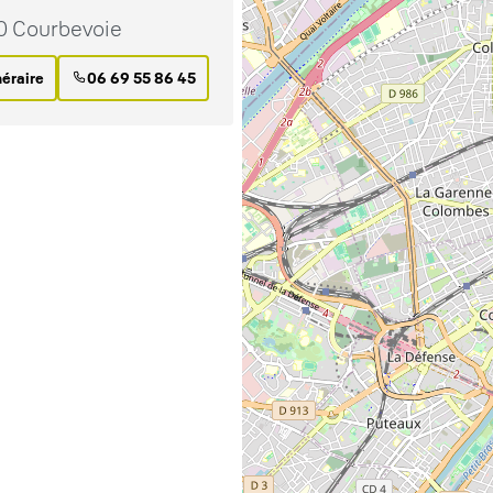
0 Courbevoie
néraire
06 69 55 86 45