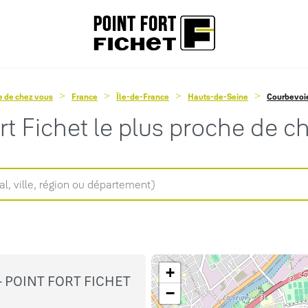
he de chez vous
France
Île-de-France
Hauts-de-Seine
Courbevoi
ort Fichet le plus proche de c
+
 POINT FORT FICHET
−