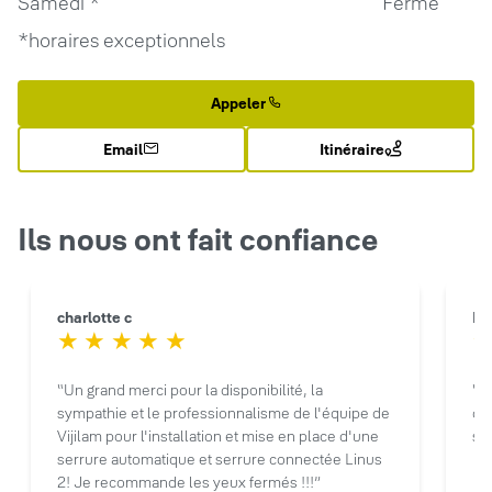
Samedi
*
Fermé
*horaires exceptionnels
Appeler
Email
Itinéraire
Ils nous ont fait confiance
charlotte c
Hu
Un grand merci pour la disponibilité, la
Se
sympathie et le professionnalisme de l'équipe de
d’
Vijilam pour l'installation et mise en place d'une
sér
serrure automatique et serrure connectée Linus
2! Je recommande les yeux fermés !!!