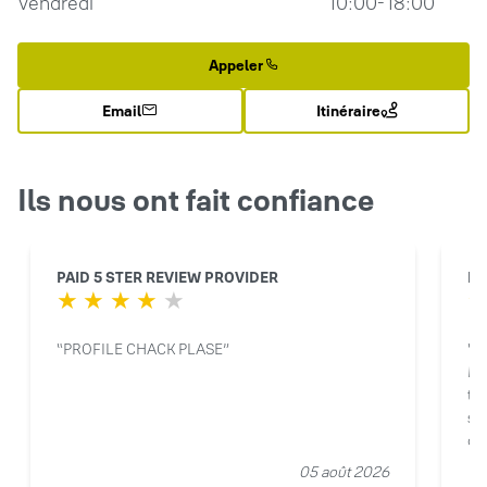
Vendredi
10:00-18:00
Appeler
Email
Itinéraire
Ils nous ont fait confiance
PAID 5 STER REVIEW PROVIDER
La
PROFILE CHACK PLASE
P
Mi
tr
su
ce
au
05 août 2026