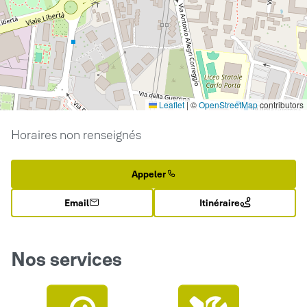
Leaflet
|
©
OpenStreetMap
contributors
Horaires non renseignés
Appeler
Email
Itinéraire
Nos services