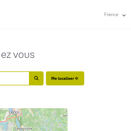
France
hez vous
Me localiser