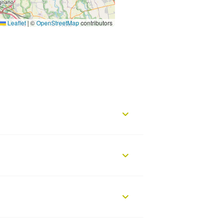
Leaflet
|
©
OpenStreetMap
contributors