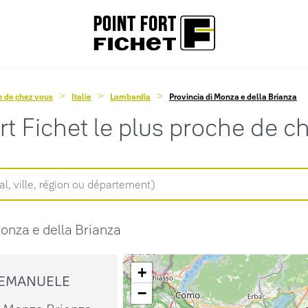
he de chez vous
Italie
Lombardia
Provincia di Monza e della Brianza
ort Fichet le plus proche de c
onza e della Brianza
+
 EMANUELE
−