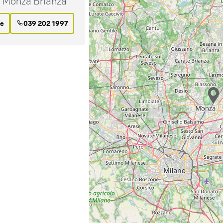
0 Monza Brianza
re
039 202 1997