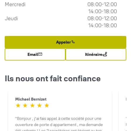
Mercredi
08:00-12:00
14:00-18:00
Jeudi
08:00-12:00
14:00-18:00
Appeler
Email
Itinéraire
Ils nous ont fait confiance
Michael Bernizet
Ra
Bonjour , j'ai fais appel à cette société pour une
So
ouverture de porte d appartement , ma demande
bar
été urgente ! Les 2 secrétaires ont étaient au top ,
on