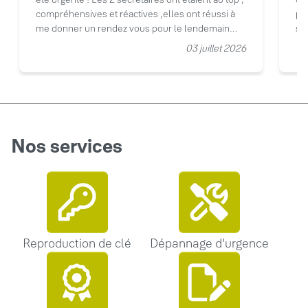
compréhensives et réactives ,elles ont réussi à
pré
me donner un rendez vous pour le lendemain
sy
matin , entre deux rendez vous , pour m arranger
qu
03 juillet 2026
du mieux qu'elles pouvaient , Merci a vous deux !
en 
Concernant le serrurier , william , au top
également , pile a l heure au rendez vous , de
bons conseils sur le choix de la serrure , bien
equipé et efficace ! rapport qualité prix correct a
mes yeux Je recommande a 100 % !
Nos services
Reproduction de clé
Dépannage d’urgence