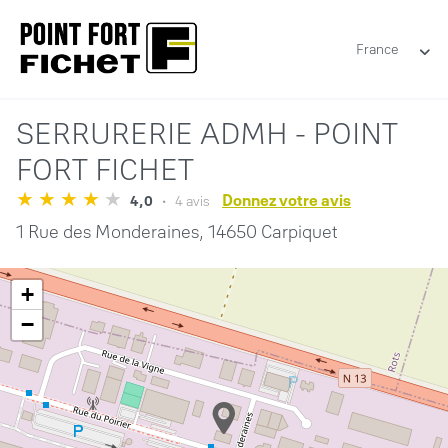
France
SERRURERIE ADMH - POINT
FORT FICHET
Donnez votre avis
4,0
4 avis
1 Rue des Monderaines,
14650 Carpiquet
+
−