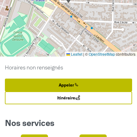
Leaflet
|
©
OpenStreetMap
contributors
Horaires non renseignés
Appeler
Itinéraire
Nos services