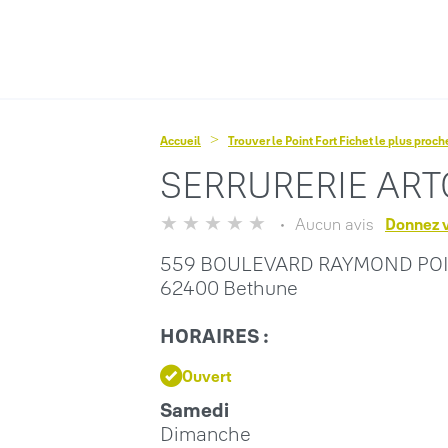
Accueil
Trouver le Point Fort Fichet le plus proc
SERRURERIE ARTO
Aucun avis
Donnez v
559 BOULEVARD RAYMOND PO
62400 Bethune
HORAIRES :
Ouvert
Samedi
Dimanche