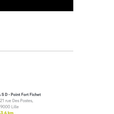
 S D - Point Fort Fichet
21 rue Des Postes,
9000 Lille
33,6 km