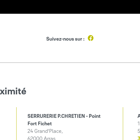
Suivez-nous sur :
ximité
SERRURERIE P.CHRETIEN - Point
A
Fort Fichet
1
24 Grand'Place,
5
62000 Arras