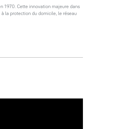
, en 1970. Cette innovation majeure dans
é à la protection du domicile, le réseau