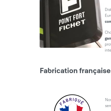
Dis
Eur
com
Cho
ga
pro
int
Fabrication française
Nos
ser