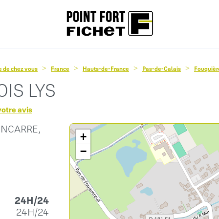
he de chez vous
France
Hauts-de-France
Pas-de-Calais
Fouquièr
IS LYS
otre avis
INCARRE,
+
−
24H/24
24H/24