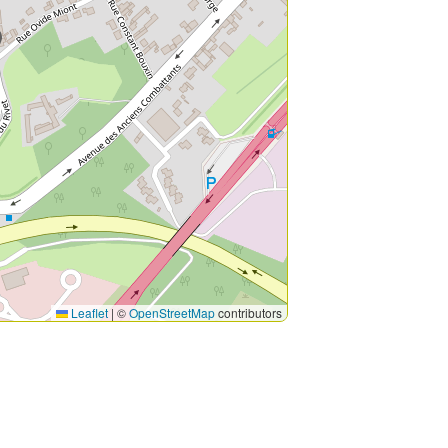
Leaflet
|
©
OpenStreetMap
contributors