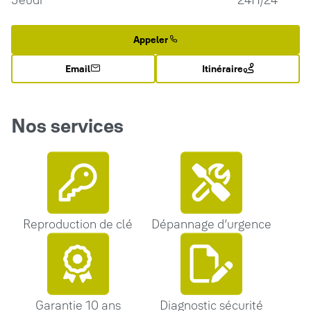
Jeudi
24H/24
Appeler
Email
Itinéraire
Nos services
Reproduction de clé
Dépannage d’urgence
Garantie 10 ans
Diagnostic sécurité