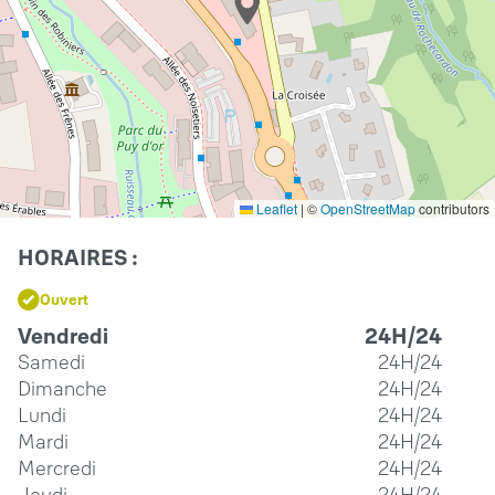
Leaflet
|
©
OpenStreetMap
contributors
HORAIRES :
Ouvert
Vendredi
24H/24
Samedi
24H/24
Dimanche
24H/24
Lundi
24H/24
Mardi
24H/24
Mercredi
24H/24