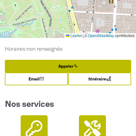
Leaflet
|
©
OpenStreetMap
contributors
Horaires non renseignés
Appeler
Email
Itinéraire
Nos services