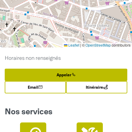
Leaflet
|
©
OpenStreetMap
contributors
Horaires non renseignés
Appeler
Email
Itinéraire
Nos services