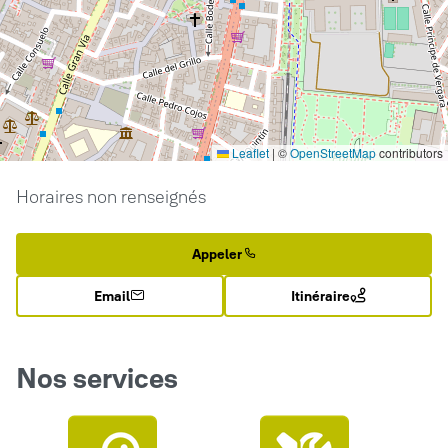
Leaflet
|
©
OpenStreetMap
contributors
Horaires non renseignés
Appeler
Email
Itinéraire
Nos services