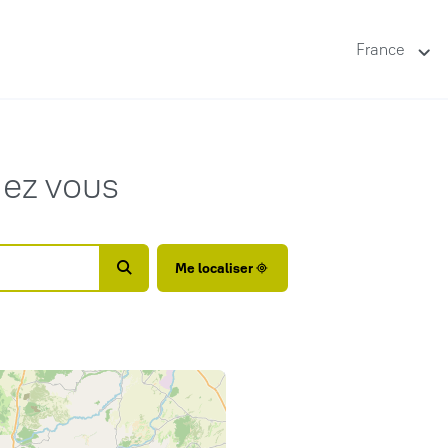
France
hez vous
Me localiser