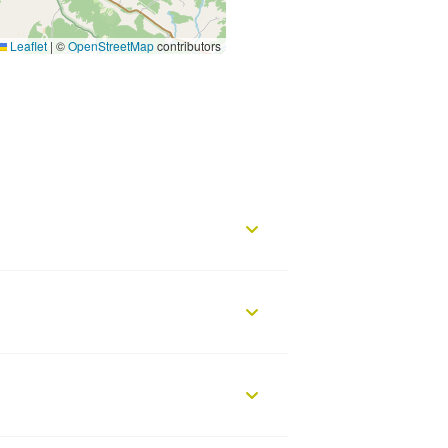
Leaflet
|
©
OpenStreetMap
contributors