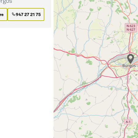
rgos
ire
947 27 21 75