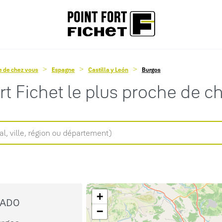
he de chez vous
Espagne
Castilla y León
Burgos
ort Fichet le plus proche de c
+
SADO
−