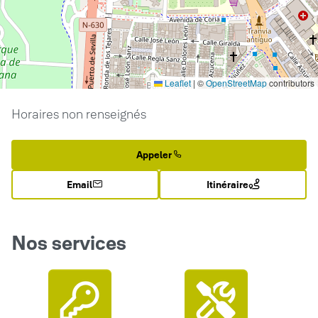
Leaflet
|
©
OpenStreetMap
contributors
Horaires non renseignés
Appeler
Email
Itinéraire
Nos services